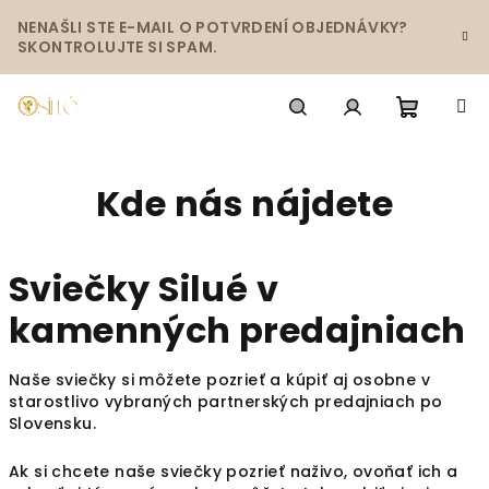
Prejsť
NENAŠLI STE E-MAIL O POTVRDENÍ OBJEDNÁVKY?
na
SKONTROLUJTE SI SPAM.
obsah
Nákup
Hľadať
Prihlásenie
Kde nás nájdete
košík
Sviečky Silué v
kamenných predajniach
Naše sviečky si môžete pozrieť a kúpiť aj osobne v
starostlivo vybraných partnerských predajniach po
Slovensku.
Ak si chcete naše sviečky pozrieť naživo, ovoňať ich a