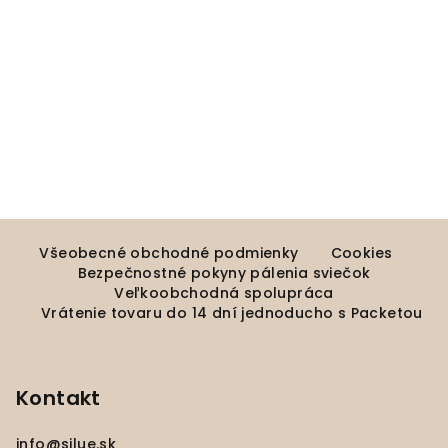
Z
á
Všeobecné obchodné podmienky
Cookies
Bezpečnostné pokyny pálenia sviečok
p
Veľkoobchodná spolupráca
ä
Vrátenie tovaru do 14 dní jednoducho s Packetou
t
i
e
Kontakt
info
@
silue.sk