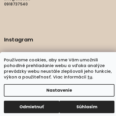
0918737540
Instagram
Používame cookies, aby sme Vám umožnili
pohodlné prehliadanie webu a vďaka analýze
prevádzky webu neustále zlepšovali jeho funkcie,
Sledovať na Instagrame
výkon a použiteľnosť. Viac informácií
tu
.
Copyright 2026
silué
. Všetky práva vyhradené.
Nastavenie
Upraviť nastavenie cookies
Vytvoril Shoptet
Odmietnuť
Súhlasím