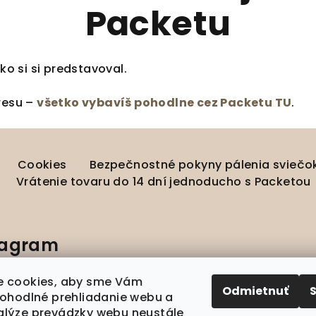
Packetu
ako si si predstavoval.
tresu –
všetko vybavíš pohodlne cez Packetu TU
.
Cookies
Bezpečnostné pokyny pálenia sviečo
Vrátenie tovaru do 14 dní jednoducho s Packetou
tagram
 cookies, aby sme Vám
Odmietnuť
pohodlné prehliadanie webu a
lýze prevádzky webu neustále