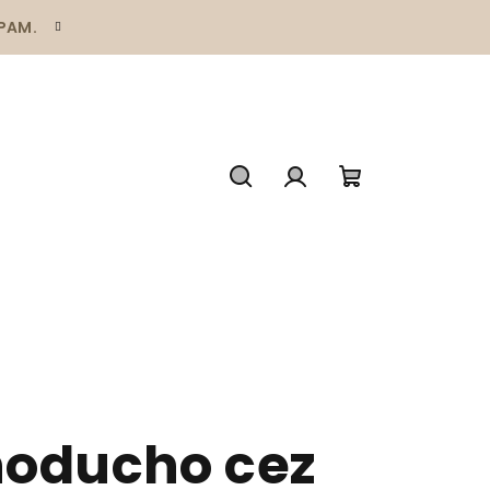
SPAM.
Hľadať
Prihlásenie
Nákupný
košík
dnoducho cez