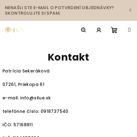
Prejsť
NENAŠLI STE E-MAIL O POTVRDENÍ OBJEDNÁVKY?
na
SKONTROLUJTE SI SPAM.
obsah
Nákup
Hľadať
Prihlásenie
Kontakt
košík
Patrícia Sekeráková
07261, Priekopa 61
e-mail: info@silue.sk
telefónne číslo: 0918737540
IČO:
57168911