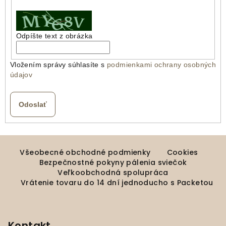
Odpíšte text z obrázka
Vložením správy súhlasíte s
podmienkami ochrany osobných
údajov
Odoslať
Z
á
Všeobecné obchodné podmienky
Cookies
Bezpečnostné pokyny pálenia sviečok
p
Veľkoobchodná spolupráca
ä
Vrátenie tovaru do 14 dní jednoducho s Packetou
t
i
Kontakt