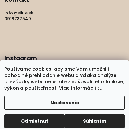
e
info
@
silue.sk
0918737540
Instagram
Používame cookies, aby sme Vám umožnili
pohodlné prehliadanie webu a vďaka analýze
prevádzky webu neustále zlepšovali jeho funkcie,
výkon a použiteľnosť. Viac informácií
tu
.
Sledovať na Instagrame
Nastavenie
Copyright 2026
silué
. Všetky práva vyhradené.
Upraviť nastavenie cookies
Odmietnuť
Súhlasím
Vytvoril Shoptet