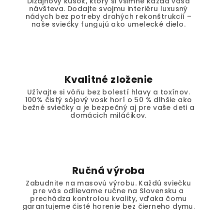
Dizajnový kúsok, ktorý si všimne každá vaša
návšteva. Dodajte svojmu interiéru luxusný
nádych bez potreby drahých rekonštrukcií –
naše sviečky fungujú ako umelecké dielo.
Kvalitné zloženie
Užívajte si vôňu bez bolestí hlavy a toxínov.
100% čistý sójový vosk horí o 50 % dlhšie ako
bežné sviečky a je bezpečný aj pre vaše deti a
domácich miláčikov.
Ručná výroba
Zabudnite na masovú výrobu. Každú sviečku
pre vás odlievame ručne na Slovensku a
prechádza kontrolou kvality, vďaka čomu
garantujeme čisté horenie bez čierneho dymu.