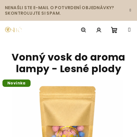
Prejsť
NENAŠLI STE E-MAIL O POTVRDENÍ OBJEDNÁVKY?
na
SKONTROLUJTE SI SPAM.
obsah
Nákup
Hľadať
Prihlásenie
Vonný vosk do aroma
košík
lampy - Lesné plody
Novinka