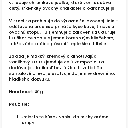
vstupuje chrumkavé jablko, ktoré vôni dodáva
čistý, šťavnatý ovocný charakter a odľahčuje ju.
V srdci sa prehlbuje do výraznejšej ovocnej línie –
odšťavená brusnica prináša kyselkavú, tmavšiu
ovocnú stopu. Tú zjemňuje a zároveň štrukturuje
list škorice spolu s jemne korenistým klinčekom,
takže vôňa začína pôsobiť teplejšie a hlbšie.
Základ je mäkký, krémový a dlhotrvajúci.
Vanilkový struk zjemňuje celú kompozíciu a
dodáva jej sladkosť bez ťažkosti, zatiaľ čo
santalové drevo ju ukotvuje do jemne drevitého,
hladkého dozvuku.
Hmotnosť:
40g
Použitie:
Umiestnite kúsok vosku do misky aróma
lampy.