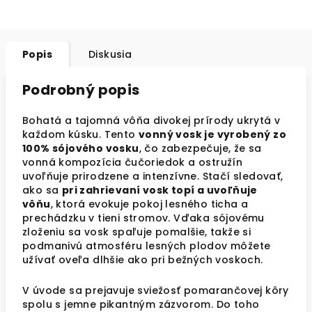
Popis
Diskusia
Podrobný popis
Bohatá a tajomná vôňa divokej prírody ukrytá v
každom kúsku. Tento
vonný vosk je vyrobený zo
100% sójového vosku
, čo zabezpečuje, že sa
vonná kompozícia čučoriedok a ostružín
uvoľňuje prirodzene a intenzívne. Stačí sledovať,
ako sa
pri zahrievaní vosk topí a uvoľňuje
vôňu
, ktorá evokuje pokoj lesného ticha a
prechádzku v tieni stromov. Vďaka sójovému
zloženiu sa vosk spaľuje pomalšie, takže si
podmanivú atmosféru lesných plodov môžete
užívať oveľa dlhšie ako pri bežných voskoch.
V úvode sa prejavuje sviežosť pomarančovej kôry
spolu s jemne pikantným zázvorom. Do toho