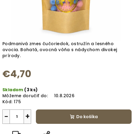
Podmanivá zmes čučoriedok, ostružín a lesného
ovocia. Bohatá, ovocná vôňa s nádychom divokej
prírody.
€4,70
Jednotková
Skladom
(3 ks)
cena:
Môžeme doručiť do:
10.8.2026
Kód:
175
−
+
Do košíka