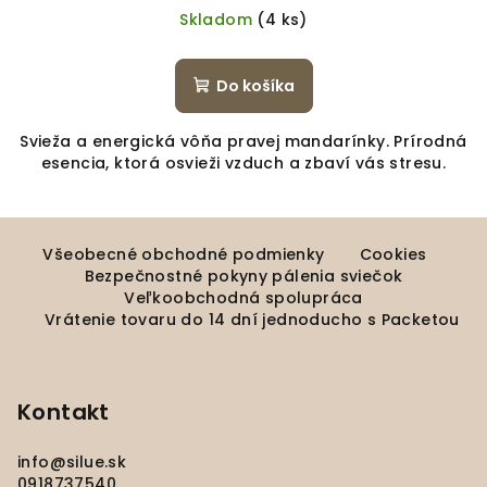
Skladom
(4 ks)
Do košíka
Svieža a energická vôňa pravej mandarínky. Prírodná
esencia, ktorá osvieži vzduch a zbaví vás stresu.
Z
á
Všeobecné obchodné podmienky
Cookies
Bezpečnostné pokyny pálenia sviečok
p
Veľkoobchodná spolupráca
ä
Vrátenie tovaru do 14 dní jednoducho s Packetou
t
i
e
Kontakt
info
@
silue.sk
0918737540