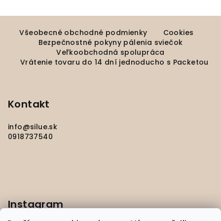
Z
á
Všeobecné obchodné podmienky
Cookies
Bezpečnostné pokyny pálenia sviečok
p
Veľkoobchodná spolupráca
ä
Vrátenie tovaru do 14 dní jednoducho s Packetou
t
i
e
Kontakt
info
@
silue.sk
0918737540
Instagram