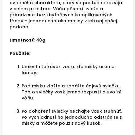
ovocného charakteru, ktorý sa postupne rozvíja
v celom priestore. Vôňa pôsobí sviežo a
prirodzene, bez zbytočných komplikovaných
tónov – jednoducho ako maliny v ich najlepšej
podobe.
Hmotnosť:
40g
Použitie:
Umiestnite kúsok vosku do misky aróma
lampy.
Pod misku vložte a zapáľte čajovú sviečku.
Teplo sviečky vosk jemne rozpustí a uvoľní
vôňu.
Po dohorení sviečky nechajte vosk stuhnúť.
Po vychladnutí ho jednoducho odstránite z
misky a môžete použiť nový kúsok.