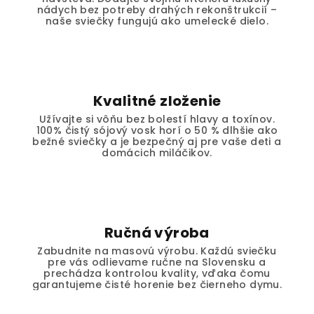
nádych bez potreby drahých rekonštrukcií –
naše sviečky fungujú ako umelecké dielo.
Kvalitné zloženie
Užívajte si vôňu bez bolestí hlavy a toxínov.
100% čistý sójový vosk horí o 50 % dlhšie ako
bežné sviečky a je bezpečný aj pre vaše deti a
domácich miláčikov.
Ručná výroba
Zabudnite na masovú výrobu. Každú sviečku
pre vás odlievame ručne na Slovensku a
prechádza kontrolou kvality, vďaka čomu
garantujeme čisté horenie bez čierneho dymu.