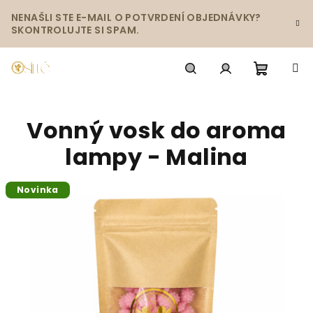
Prejsť
NENAŠLI STE E-MAIL O POTVRDENÍ OBJEDNÁVKY?
na
SKONTROLUJTE SI SPAM.
obsah
Nákup
Hľadať
Prihlásenie
Vonný vosk do aroma
košík
lampy - Malina
Novinka