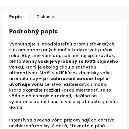
Popis
Diskusia
Podrobný popis
Vychutnajte si neodolateľnú arómu šťavnatých,
slnkom pobozkaných malín kedykoľvek počas
roka. Aby sme vám dopriali ten najlepší zážitok,
tento
vonný vosk je vyrobený zo 100% sójového
vosku
, ktorý je ekologickou a zdravšou
alternatívou. Stačí vložiť kúsok do misky vašej
aromalampy –
pri zahrievaní sa vosk topí a
uvoľňuje vôňu
čerstvo nazbieraných malín,
ktorá okamžite rozžiari každú miestnosť. Je to
vôňa plná energie a radosti, ideálna na
vytvorenie pohostinnej a veselej atmosféry u vás
doma.
Intenzívna ovocná vôňa pripomínajúca čerstvo
nazbierané maliny. Sladká, šťavnatá a plná