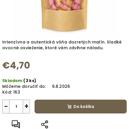
Intenzívna a autentická vôňa dozretých malín. Sladké
ovocné osvieženie, ktoré vám zdvihne náladu.
€4,70
Jednotková
Skladom
(3 ks)
cena:
Môžeme doručiť do:
6.8.2026
Kód:
163
−
+
Do košíka