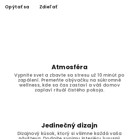
Opýtať sa
Zdieľať
Atmosféra
Vypnite svet a zbavte sa stresu už 10 minút po
zapálení. Premeňte obývačku na súkromné
wellness, kde sa čas zastaví a váš domov
zaplaví rituál čistého pokoja.
Jedinečný dizajn
Dizajnový kúsok, ktorý si všimne každá vaša
návšteva. Dodajte svojmu interiéru luxusný