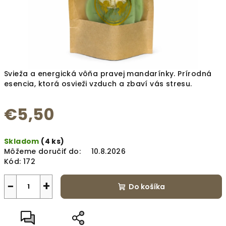
Svieža a energická vôňa pravej mandarínky. Prírodná
esencia, ktorá osvieži vzduch a zbaví vás stresu.
€5,50
Jednotková
Skladom
(4 ks)
cena:
Môžeme doručiť do:
10.8.2026
Kód:
172
−
+
Do košíka