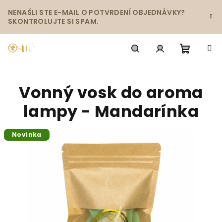
Prejsť
NENAŠLI STE E-MAIL O POTVRDENÍ OBJEDNÁVKY?
na
SKONTROLUJTE SI SPAM.
obsah
Nákup
Hľadať
Prihlásenie
Vonný vosk do aroma
košík
lampy - Mandarínka
Novinka