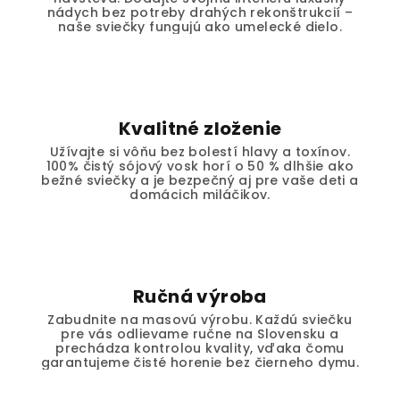
nádych bez potreby drahých rekonštrukcií –
naše sviečky fungujú ako umelecké dielo.
Kvalitné zloženie
Užívajte si vôňu bez bolestí hlavy a toxínov.
100% čistý sójový vosk horí o 50 % dlhšie ako
bežné sviečky a je bezpečný aj pre vaše deti a
domácich miláčikov.
Ručná výroba
Zabudnite na masovú výrobu. Každú sviečku
pre vás odlievame ručne na Slovensku a
prechádza kontrolou kvality, vďaka čomu
garantujeme čisté horenie bez čierneho dymu.