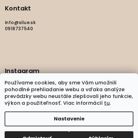
i
e
Kontakt
info
@
silue.sk
0918737540
Instagram
Používame cookies, aby sme Vám umožnili
pohodlné prehliadanie webu a vďaka analýze
prevádzky webu neustále zlepšovali jeho funkcie,
výkon a použiteľnosť. Viac informácií
tu
.
Sledovať na Instagrame
Nastavenie
Copyright 2026
silué
. Všetky práva vyhradené.
Upraviť nastavenie cookies