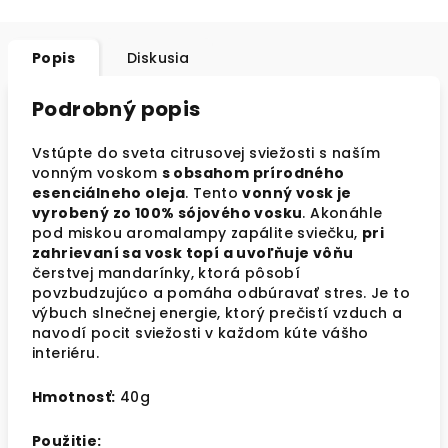
Popis
Diskusia
Podrobný popis
Vstúpte do sveta citrusovej sviežosti s naším
vonným voskom
s obsahom prírodného
esenciálneho oleja
. Tento
vonný vosk je
vyrobený zo 100% sójového vosku
. Akonáhle
pod miskou aromalampy zapálite sviečku,
pri
zahrievaní sa vosk topí a uvoľňuje vôňu
čerstvej mandarínky, ktorá pôsobí
povzbudzujúco a pomáha odbúravať stres. Je to
výbuch slnečnej energie, ktorý prečistí vzduch a
navodí pocit sviežosti v každom kúte vášho
interiéru.
Hmotnosť:
40g
Použitie: