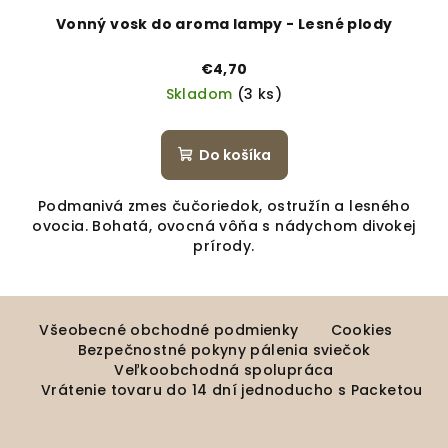
Vonný vosk do aroma lampy - Lesné plody
€4,70
Skladom
(3 ks)
Do košíka
Podmanivá zmes čučoriedok, ostružín a lesného
ovocia. Bohatá, ovocná vôňa s nádychom divokej
prírody.
Z
á
Všeobecné obchodné podmienky
Cookies
Bezpečnostné pokyny pálenia sviečok
p
Veľkoobchodná spolupráca
ä
Vrátenie tovaru do 14 dní jednoducho s Packetou
t