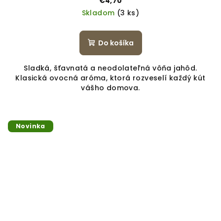
€4,70
Skladom
(3 ks)
Do košíka
Sladká, šťavnatá a neodolateľná vôňa jahôd.
Klasická ovocná aróma, ktorá rozveselí každý kút
vášho domova.
Novinka