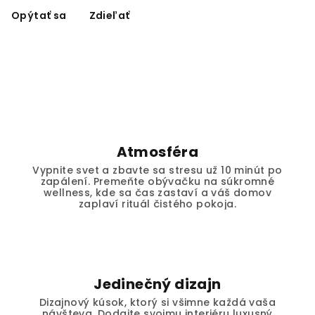
Opýtať sa
Zdieľať
Atmosféra
Vypnite svet a zbavte sa stresu už 10 minút po
zapálení. Premeňte obývačku na súkromné
wellness, kde sa čas zastaví a váš domov
zaplaví rituál čistého pokoja.
Jedinečný dizajn
Dizajnový kúsok, ktorý si všimne každá vaša
návšteva. Dodajte svojmu interiéru luxusný